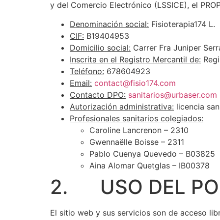
y del Comercio Electrónico (LSSICE), el PROP
Denominación social:
Fisioterapia174 L.
CIF:
B19404953
Domicilio social:
Carrer Fra Juniper Ser
Inscrita en el Registro Mercantil de:
Regis
Teléfono:
678604923
Email:
contact@fisio174.com
Contacto DPO:
sanitarios@urbaser.com
Autorización administrativa:
licencia san
Profesionales sanitarios colegiados:
Caroline Lancrenon – 2310
Gwennaëlle Boisse – 2311
Pablo Cuenya Quevedo – B03825
Aina Alomar Quetglas – IB00378
2. USO DEL PO
El sitio web y sus servicios son de acceso lib