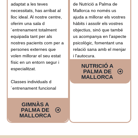
adaptat a les teves
de Nutrició a Palma de
necessitats, has arribat al
Mallorca no només us
lloc ideal. Al nostre centre,
ajuda a millorar els vostres
oferim una sala d
hàbits i assolir els vostres
´entrenament totalment
objectius, sinó que també
equipada tant per als
us acompanya en l'aspecte
nostres pacients com per a
psicològic, fomentant una
persones externes que
relació sana amb el menjar
volen millorar el seu estat
i l'autocura.
físic en un entorn segur i
NUTRICIÓ A
especialitzat.
PALMA DE
MALLORCA
Classes individuals d
´entrenament funcional
GIMNÀS A
PALMA DE
MALLORCA