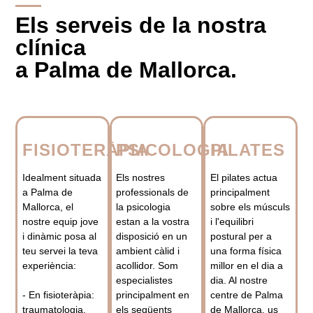
Els serveis de la nostra
clínica
a Palma de Mallorca.
FISIOTERÀPIA
PSICOLOGIA
PILATES
Idealment situada
Els nostres
El pilates actua
a Palma de
professionals de
principalment
Mallorca, el
la psicologia
sobre els músculs
nostre equip jove
estan a la vostra
i l'equilibri
i dinàmic posa al
disposició en un
postural per a
teu servei la teva
ambient càlid i
una forma física
experiència:
acollidor. Som
millor en el dia a
especialistes
dia. Al nostre
- En fisioteràpia:
principalment en
centre de Palma
traumatologia,
els següents
de Mallorca, us