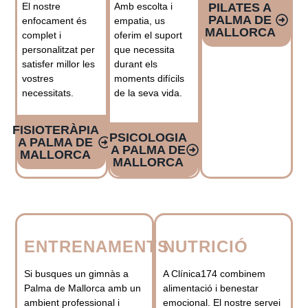
El nostre
Amb escolta i
PILATES A
PALMA DE
enfocament és
empatia, us
MALLORCA
complet i
oferim el suport
personalitzat per
que necessita
satisfer millor les
durant els
vostres
moments difícils
necessitats.
de la seva vida.
FISIOTERÀPIA
PSICOLOGIA
A PALMA DE
A PALMA DE
MALLORCA
MALLORCA
ENTRENAMENTS
NUTRICIÓ
Si busques un gimnàs a
A Clínica174 combinem
Palma de Mallorca amb un
alimentació i benestar
ambient professional i
emocional. El nostre servei