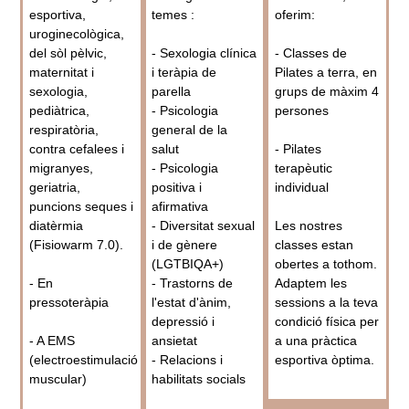
esportiva,
temes :
oferim:
uroginecològica,
del sòl pèlvic,
- Sexologia clínica
- Classes de
maternitat i
i teràpia de
Pilates a terra, en
sexologia,
parella
grups de màxim 4
pediàtrica,
- Psicologia
persones
respiratòria,
general de la
contra cefalees i
salut
- Pilates
migranyes,
- Psicologia
terapèutic
geriatria,
positiva i
individual
puncions seques i
afirmativa
diatèrmia
- Diversitat sexual
Les nostres
(Fisiowarm 7.0).
i de gènere
classes estan
(LGTBIQA+)
obertes a tothom.
- En
- Trastorns de
Adaptem les
pressoteràpia
l'estat d'ànim,
sessions a la teva
depressió i
condició física per
- A EMS
ansietat
a una pràctica
(electroestimulació
- Relacions i
esportiva òptima.
muscular)
habilitats socials