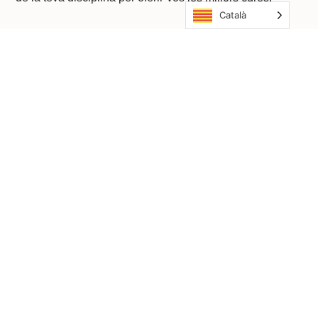
Català
04
Inclusió
Lluitem contra totes les formes de discriminació.
Fomentem un entorn respectuós i inclusiu, i acollim totes
les persones que es vulguin beneficiar de les nostres
cures.